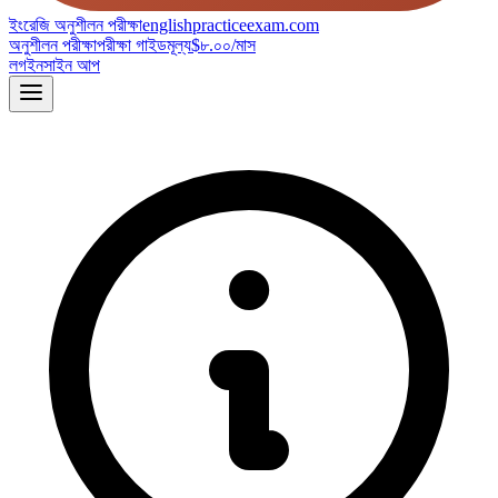
ইংরেজি অনুশীলন পরীক্ষা
englishpracticeexam.com
অনুশীলন পরীক্ষা
পরীক্ষা গাইড
মূল্য
$৮.০০/মাস
লগইন
সাইন আপ