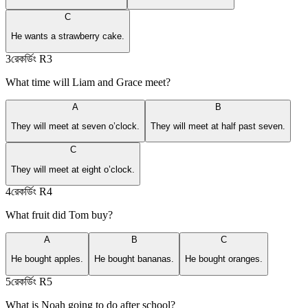
C
He wants a strawberry cake.
3
রেকর্ডিং
R3
What time will Liam and Grace meet?
A
B
They will meet at seven o’clock.
They will meet at half past seven.
C
They will meet at eight o’clock.
4
রেকর্ডিং
R4
What fruit did Tom buy?
A
B
C
He bought apples.
He bought bananas.
He bought oranges.
5
রেকর্ডিং
R5
What is Noah going to do after school?