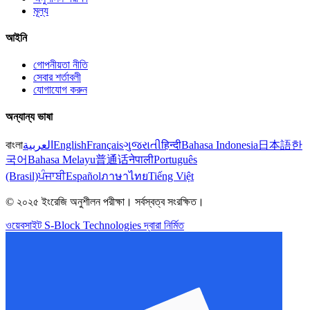
মূল্য
আইনি
গোপনীয়তা নীতি
সেবার শর্তাবলী
যোগাযোগ করুন
অন্যান্য ভাষা
বাংলা
العربية
English
Français
ગુજરાતી
हिन्दी
Bahasa Indonesia
日本語
한
국어
Bahasa Melayu
普通话
नेपाली
Português
(Brasil)
ਪੰਜਾਬੀ
Español
ภาษาไทย
Tiếng Việt
© ২০২৫ ইংরেজি অনুশীলন পরীক্ষা। সর্বস্বত্ব সংরক্ষিত।
ওয়েবসাইট S-Block Technologies দ্বারা নির্মিত